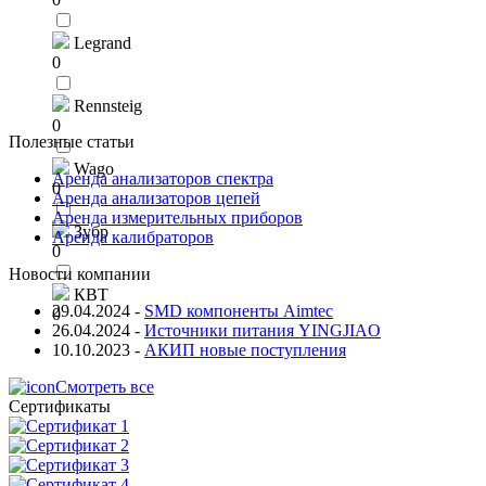
Legrand
0
Rennsteig
0
Полезные статьи
Wago
Аренда анализаторов спектра
0
Аренда анализаторов цепей
Аренда измерительных приборов
Зубр
Аренда калибраторов
0
Новости компании
КВТ
29.04.2024
-
SMD компоненты Aimtec
0
26.04.2024
-
Источники питания YINGJIAO
10.10.2023
-
АКИП новые поступления
Смотреть все
Сертификаты