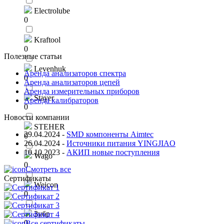
Electrolube
0
Kraftool
0
Полезные статьи
Levenhuk
Аренда анализаторов спектра
0
Аренда анализаторов цепей
Аренда измерительных приборов
Stayer
Аренда калибраторов
0
Новости компании
STEHER
29.04.2024
-
SMD компоненты Aimtec
0
26.04.2024
-
Источники питания YINGJIAO
10.10.2023
-
АКИП новые поступления
Wago
0
Смотреть все
Сертификаты
Weicon
0
Зубр
0
Все сертификаты