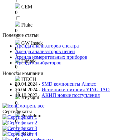
CEM
0
Fluke
0
Полезные статьи
GW Instek
Аренда анализаторов спектра
0
Аренда анализаторов цепей
Аренда измерительных приборов
Hantek
Аренда калибраторов
0
Новости компании
ITECH
29.04.2024
-
SMD компоненты Aimtec
0
26.04.2024
-
Источники питания YINGJIAO
10.10.2023
-
АКИП новые поступления
Keysight
0
Смотреть все
Сертификаты
Pendulum
0
RGK
0
Все сертификаты