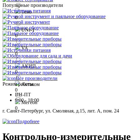
Популярные производители
Testo
0
UNI-T
0
VA
0
АКИП
0
Все производители
Режим работы
Актаком
0
ПН-ПТ
9:00 - 18:00
Мегеон
0
г. Санкт-Петербург, ул. Смоляная, д.15, лит. А, пом. 24
Подробнее
Контрольно-измерительные