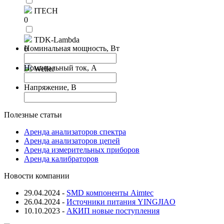
ITECH
0
TDK-Lambda
Номинальная мощность, Вт
0
Номинальный ток, A
Weller
0
Напряжение, В
Полезные статьи
Аренда анализаторов спектра
Аренда анализаторов цепей
Аренда измерительных приборов
Аренда калибраторов
Новости компании
29.04.2024
-
SMD компоненты Aimtec
26.04.2024
-
Источники питания YINGJIAO
10.10.2023
-
АКИП новые поступления