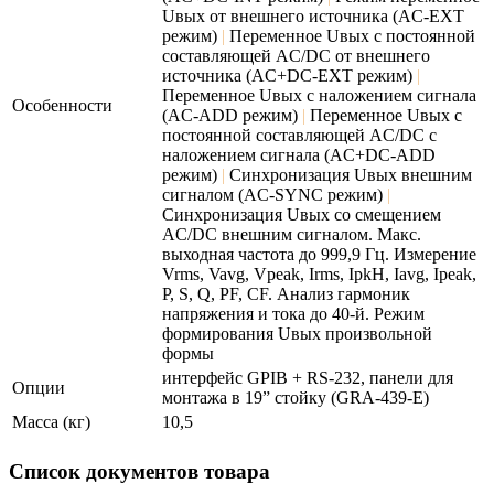
Uвых от внешнего источника (AC-EXT
режим)
|
Переменное Uвых с постоянной
составляющей AC/DC от внешнего
источника (AC+DC-EXТ режим)
|
Переменное Uвых c наложением сигнала
Особенности
(AC-ADD режим)
|
Переменное Uвых с
постоянной составляющей AC/DC c
наложением сигнала (AC+DC-ADD
режим)
|
Синхронизация Uвых внешним
сигналом (AC-SYNC режим)
|
Синхронизация Uвых со смещением
AC/DC внешним сигналом. Макс.
выходная частота до 999,9 Гц. Измерение
Vrms, Vavg, Vpeak, Irms, IpkH, Iavg, Ipeak,
P, S, Q, PF, CF. Анализ гармоник
напряжения и тока до 40-й. Режим
формирования Uвых произвольной
формы
интерфейс GPIB + RS-232, панели для
Опции
монтажа в 19” стойку (GRA-439-E)
Масса (кг)
10,5
Список документов товара