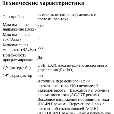
Технические характеристики
источник питания переменного и
Тип прибора
постоянного тока
Максимальное
350
напряжение (Вскз)
Максимальный
5
ток (Аскз)
Максимальная
500
мощность (ВА, Вт)
Возможность
Да
программирования
USB, LAN, вход внешнего аналогового
ДУ (интерфейс)
управления (Ext I/O)
19” форм фактор
нет
Источник переменного (1ф) и
постоянного тока. Обеспечивает 9
режимов работы - Выходное напряжение
переменного тока (AC-INT режим)
|
Выходное напряжение постоянного тока
(DC-INT режим)
|
Переменное Uвых с
постоянной составляющей AC/DC
(AC+DC-INT режим)
|
Режим переменное