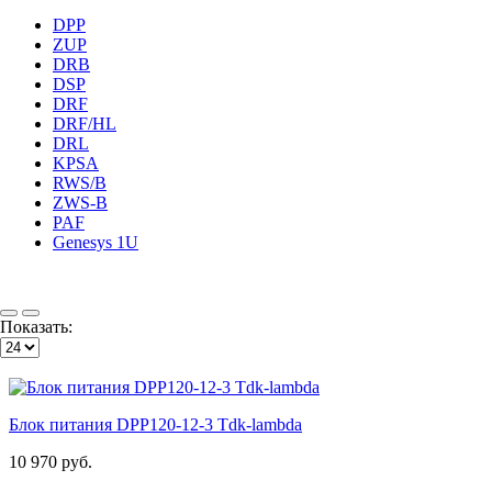
DPP
ZUP
DRB
DSP
DRF
DRF/HL
DRL
KPSA
RWS/B
ZWS-B
PAF
Genesys 1U
Показать:
Блок питания DPP120-12-3 Tdk-lambda
10 970 руб.