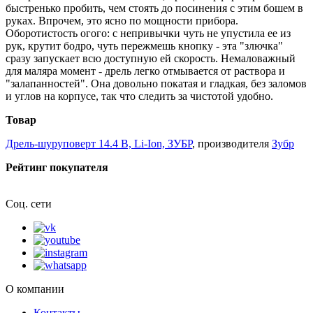
быстренько пробить, чем стоять до посинения с этим бошем в
руках. Впрочем, это ясно по мощности прибора.
Оборотистость огого: с непривычки чуть не упустила ее из
рук, крутит бодро, чуть пережмешь кнопку - эта "злючка"
сразу запускает всю доступную ей скорость. Немаловажный
для маляра момент - дрель легко отмывается от раствора и
"залапанностей". Она довольно покатая и гладкая, без заломов
и углов на корпусе, так что следить за чистотой удобно.
Товар
Дрель-шуруповерт 14.4 В, Li-Ion, ЗУБР
, производителя
Зубр
Рейтинг покупателя
Соц. сети
О компании
Контакты