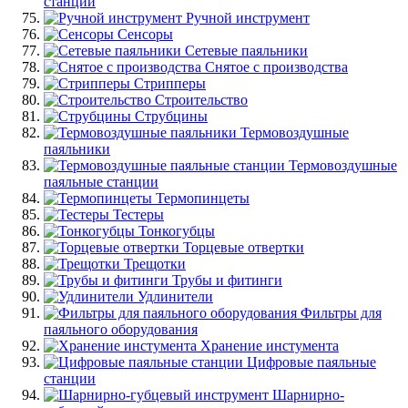
станции
Ручной инструмент
Сенсоры
Сетевые паяльники
Снятое с производства
Стрипперы
Строительство
Струбцины
Термовоздушные
паяльники
Термовоздушные
паяльные станции
Термопинцеты
Тестеры
Тонкогубцы
Торцевые отвертки
Трещотки
Трубы и фитинги
Удлинители
Фильтры для
паяльного оборудования
Хранение инстумента
Цифровые паяльные
станции
Шарнирно-