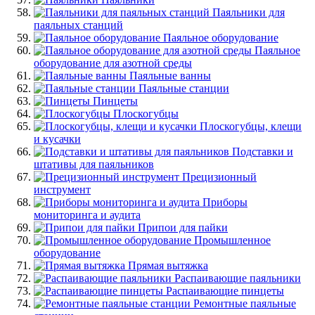
Паяльники для
паяльных станций
Паяльное оборудование
Паяльное
оборудование для азотной среды
Паяльные ванны
Паяльные станции
Пинцеты
Плоскогубцы
Плоскогубцы, клещи
и кусачки
Подставки и
штативы для паяльников
Прецизионный
инструмент
Приборы
мониторинга и аудита
Припои для пайки
Промышленное
оборудование
Прямая вытяжка
Распаивающие паяльники
Распаивающие пинцеты
Ремонтные паяльные