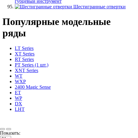
губцевый инструмент
Шестигранные отвертки
Популярные модельные
ряды
LT Series
XT Series
RT Series
PT Series (1 шт.)
XNT Series
WT
WXP
2400 Magic Sense
ET
WP
DX
LHT
Показать: