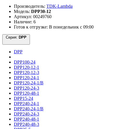
Производитель:
TDK-Lambda
Модель:
DPP30-12
Артикул: 00249760
Наличие: 6
Готов к отгрузке: В понедельник с 09:00
Серия:
DPP
DPP
DPP100-24
DPP120-12-1
DPP120-12-3
DPP120-24-1
DPP120-24-1/B
DPP120-24-3
DPP120-48-1
DPP15-24
DPP240-24-1
DPP240-24-1/B
DPP240-24-3
DPP240-48-1
DPP240-48-3