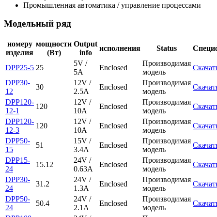
Промышленная автоматика / управление процессами
Модельный ряд
номеру
мощности
Output
исполнения
Status
Специ
изделия
(Вт)
info
5V /
Производимая
DPP25-5
25
Enclosed
Скачат
5A
модель
DPP30-
12V /
Производимая
30
Enclosed
Скачат
12
2.5A
модель
DPP120-
12V /
Производимая
120
Enclosed
Скачат
12-1
10A
модель
DPP120-
12V /
Производимая
120
Enclosed
Скачат
12-3
10A
модель
DPP50-
15V /
Производимая
51
Enclosed
Скачат
15
3.4A
модель
DPP15-
24V /
Производимая
15.12
Enclosed
Скачат
24
0.63A
модель
DPP30-
24V /
Производимая
31.2
Enclosed
Скачат
24
1.3A
модель
DPP50-
24V /
Производимая
50.4
Enclosed
Скачат
24
2.1A
модель