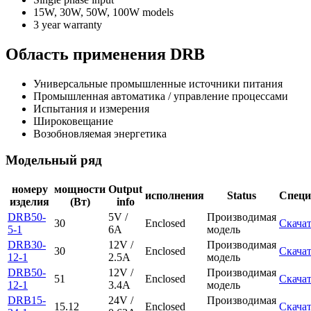
15W, 30W, 50W, 100W models
3 year warranty
Область применения DRB
Универсальные промышленные источники питания
Промышленная автоматика / управление процессами
Испытания и измерения
Широковещание
Возобновляемая энергетика
Модельный ряд
номеру
мощности
Output
исполнения
Status
Специ
изделия
(Вт)
info
DRB50-
5V /
Производимая
30
Enclosed
Скача
5-1
6A
модель
DRB30-
12V /
Производимая
30
Enclosed
Скача
12-1
2.5A
модель
DRB50-
12V /
Производимая
51
Enclosed
Скача
12-1
3.4A
модель
DRB15-
24V /
Производимая
15.12
Enclosed
Скача