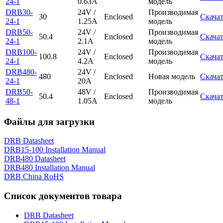
24-1
0.63A
модель
DRB30-
24V /
Производимая
30
Enclosed
Скача
24-1
1.25A
модель
DRB50-
24V /
Производимая
50.4
Enclosed
Скача
24-1
2.1A
модель
DRB100-
24V /
Производимая
100.8
Enclosed
Скача
24-1
4.2A
модель
DRB480-
24V /
480
Enclosed
Новая модель
Скача
24-1
20A
DRB50-
48V /
Производимая
50.4
Enclosed
Скача
48-1
1.05A
модель
Файлы для загрузки
DRB Datasheet
DRB15-100 Installation Manual
DRB480 Datasheet
DRB480 Installation Manual
DRB China RoHS
Список документов товара
DRB Datasheet