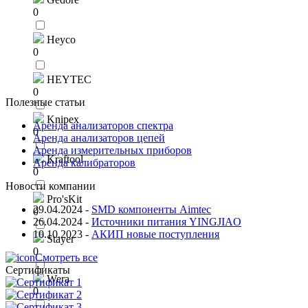
0
Heyco
0
HEYTEC
0
Полезные статьи
Knipex
Аренда анализаторов спектра
0
Аренда анализаторов цепей
Аренда измерительных приборов
Kraftool
Аренда калибраторов
0
Новости компании
Pro'sKit
29.04.2024
-
SMD компоненты Aimtec
0
26.04.2024
-
Источники питания YINGJIAO
10.10.2023
-
АКИП новые поступления
Stayer
0
Смотреть все
Сертификаты
Wera
0