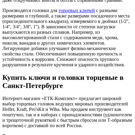
даже откручивают винты и болты с сорванными гранями.
Производятся головки для
торцевых ключей
с разными
размерами и глубиной, а также размерами посадочного места
(присоединительного квадрата), измеряемого в дюймах (1/2'',
1/4'', 3/4'', 3/8'', 1''). В зависимости от степени нагрузки
выпускаются из разных сплавов. Например, из
высоколегированной стали с содержанием меди, хрома,
никеля, ванадия и других химических элементов.
Легирующие добавки улучшают физико-механические
свойства стали. Обеспечивают повышенную прочность и
устойчивость к коррозии. Снижают опасность хрупкого
разрушения в результате кручения и ударного воздействия.
Купить ключи и головки торцевые в
Санкт-Петербурге
Интернет-магазин «ЕТК-Комплект» предлагает широкий
выбор торцевых головок ведущих мировых производителей
Helfer, Kraft, Pro'sKit и Wiha. Мы продаем инструмент как
поштучно, так и в наборах с принадлежностями (удлинителем
и трещоточной рукояткой с быстрым сбросом или Т-образным
воротком) с доставкой по всей России.