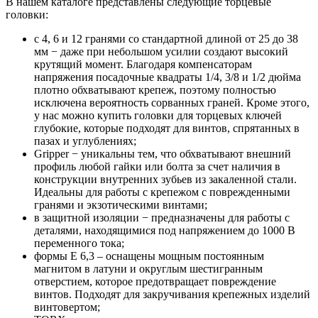
В нашем каталоге представлены следующие торцевые
головки:
с 4, 6 и 12 гранями со стандартной длиной от 25 до 38
мм − даже при небольшом усилии создают высокий
крутящий момент. Благодаря компенсаторам
напряжения посадочные квадраты 1/4, 3/8 и 1/2 дюйма
плотно обхватывают крепеж, поэтому полностью
исключена вероятность сорванных граней. Кроме этого,
у нас можно купить головки для торцевых ключей
глубокие, которые подходят для винтов, спрятанных в
пазах и углублениях;
Gripper − уникальны тем, что обхватывают внешний
профиль любой гайки или болта за счет наличия в
конструкции внутренних зубьев из закаленной стали.
Идеальны для работы с крепежом с поврежденными
гранями и экзотическими винтами;
в защитной изоляции − предназначены для работы с
деталями, находящимися под напряжением до 1000 В
переменного тока;
формы E 6,3 – оснащены мощным постоянным
магнитом в латуни и округлым шестигранным
отверстием, которое предотвращает повреждение
винтов. Подходят для закручивания крепежных изделий
винтовертом;