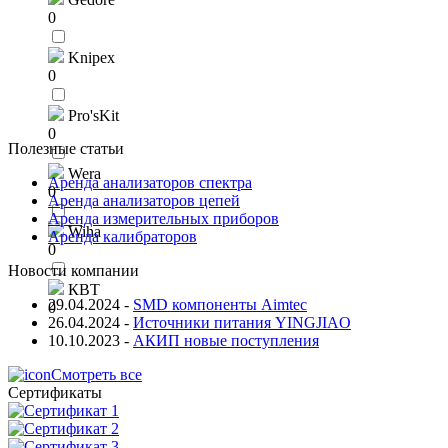
0
Knipex
0
Pro'sKit
0
Полезные статьи
Wera
Аренда анализаторов спектра
0
Аренда анализаторов цепей
Аренда измерительных приборов
Wiha
Аренда калибраторов
0
Новости компании
КВТ
29.04.2024
-
SMD компоненты Aimtec
0
26.04.2024
-
Источники питания YINGJIAO
10.10.2023
-
АКИП новые поступления
Смотреть все
Сертификаты