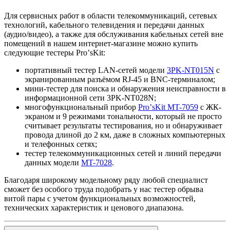
Для сервисных работ в области телекоммуникаций, сетевых
технологий, кабельного телевидения и передачи данных
(аудио/видео), а также для обслуживания кабельных сетей вне
помещений в нашем интернет-магазине можно купить
следующие тестеры ProʼsKit:
портативный тестер LAN-сетей модели
3PK-NT015N
с
экранированным разъёмом RJ-45 и BNC-терминалом;
мини-тестер для поиска и обнаружения неисправности в
информационной сети 3PK-NT028N;
многофункциональный прибор
ProʼsKit MT-7059
с ЖК-
экраном и 9 режимами тональности, который не просто
считывает результаты тестирования, но и обнаруживает
провода длиной до 2 км, даже в сложных компьютерных
и телефонных сетях;
тестер телекоммуникационных сетей и линий передачи
данных модели
MT-7028
.
Благодаря широкому модельному ряду любой специалист
сможет без особого труда подобрать у нас тестер обрыва
витой пары с учетом функциональных возможностей,
технических характеристик и ценового диапазона.