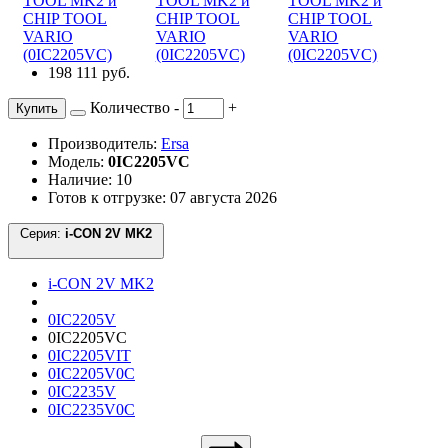
198 111 руб.
Количество
-
+
Купить
Производитель:
Ersa
Модель:
0IC2205VC
Наличие: 10
Готов к отгрузке: 07 августа 2026
Серия:
i-CON 2V MK2
i-CON 2V MK2
0IC2205V
0IC2205VC
0IC2205VIT
0IC2205V0C
0IC2235V
0IC2235V0C