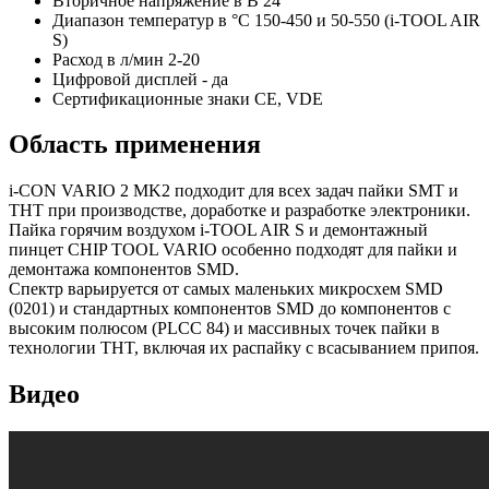
Вторичное напряжение в В 24
Диапазон температур в °C 150-450 и 50-550 (i-TOOL AIR
S)
Расход в л/мин 2-20
Цифровой дисплей - да
Сертификационные знаки CE, VDE
Область применения
i-CON VARIO 2 MK2 подходит для всех задач пайки SMT и
THT при производстве, доработке и разработке электроники.
Пайка горячим воздухом i-TOOL AIR S и демонтажный
пинцет CHIP TOOL VARIO особенно подходят для пайки и
демонтажа компонентов SMD.
Спектр варьируется от самых маленьких микросхем SMD
(0201) и стандартных компонентов SMD до компонентов с
высоким полюсом (PLCC 84) и массивных точек пайки в
технологии THT, включая их распайку с всасыванием припоя.
Видео