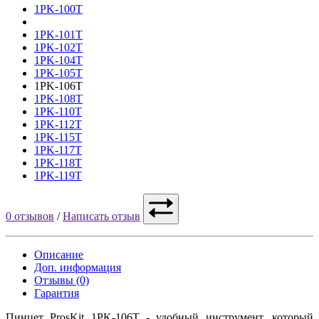
1PK-100T
1PK-101T
1PK-102T
1PK-104T
1PK-105T
1PK-106T
1PK-108T
1PK-110T
1PK-112T
1PK-115T
1PK-117T
1PK-118T
1PK-119T
0 отзывов
/
Написать отзыв
Описание
Доп. информация
Отзывы (0)
Гарантия
Пинцет ProsKit 1PK-106T - удобный инструмент, который