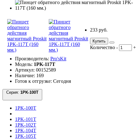
233 руб.
Купить
Количество
-
+
Производитель:
Pro'sKit
Модель:
1PK-117T
Артикул: 00152589
Наличие: 169
Готов к отгрузке: Сегодня
Серия:
1PK-100T
1PK-100T
1PK-101T
1PK-102T
1PK-104T
1PK-105T