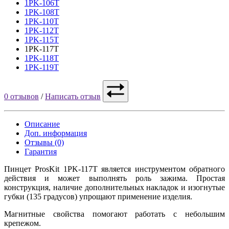
1PK-106T
1PK-108T
1PK-110T
1PK-112T
1PK-115T
1PK-117T
1PK-118T
1PK-119T
0 отзывов
/
Написать отзыв
Описание
Доп. информация
Отзывы (0)
Гарантия
Пинцет ProsKit 1PK-117T является инструментом обратного
действия и может выполнять роль зажима. Простая
конструкция, наличие дополнительных накладок и изогнутые
губки (135 градусов) упрощают применение изделия.
Магнитные свойства помогают работать с небольшим
крепежом.