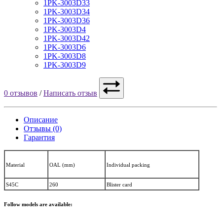
1PK-3003D33
1PK-3003D34
1PK-3003D36
1PK-3003D4
1PK-3003D42
1PK-3003D6
1PK-3003D8
1PK-3003D9
0 отзывов
/
Написать отзыв
Описание
Отзывы (0)
Гарантия
Material
OAL (mm)
Individual packing
S45C
260
Blister card
Follow models are available: