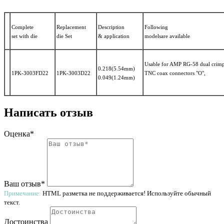
Complete
Replacement
Description
Following
set with die
die Set
& application
modelsare available
Usable for AMP RG-58 dual crim
0.218(5.54mm)
1PK-3003FD22
1PK-3003D22
TNC coax connectors "O",
0.049(1.24mm)
Написать отзыв
Оценка*
Ваш отзыв*
Примечание:
HTML разметка не поддерживается! Используйте обычный
текст.
Достоинства