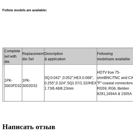
Follow models are available:
Complete
Replacement
Description
Following
set with
die Set
& application
modelsare available
die
HDTV true 75-
SQ.0.042" ,0.052",HEX.0.068",
ohmBNC/TNC and
CA
1PK-
1PK-
0.255",0.324".SQ1.07/1.32//HEX
"F" coaxial connectors
3003FD32
3003D32
1.73/6.48/8.23mm
RG59, RG6, Belden
8281,
1694A & 1505A
Написать отзыв