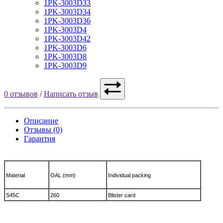
1PK-3003D33
1PK-3003D34
1PK-3003D36
1PK-3003D4
1PK-3003D42
1PK-3003D6
1PK-3003D8
1PK-3003D9
0 отзывов
/
Написать отзыв
Описание
Отзывы (0)
Гарантия
Material
OAL (mm)
Individual packing
S45C
260
Blister card