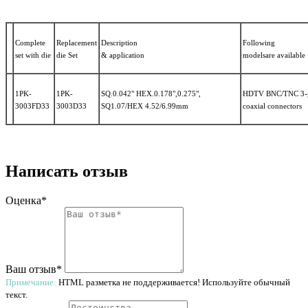
Complete
Replacement
Description
Following
set with die
die Set
& application
modelsare available
1PK-
1PK-
SQ.0.042" HEX.0.178",0.275",
HDTV BNC/TNC 3-p
3003FD33
3003D33
SQ1.07/HEX 4.52/6.99mm
coaxial connectors
Написать отзыв
Оценка*
Ваш отзыв*
Примечание:
HTML разметка не поддерживается! Используйте обычный
текст.