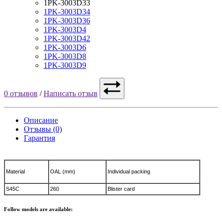
1PK-3003D33
1PK-3003D34
1PK-3003D36
1PK-3003D4
1PK-3003D42
1PK-3003D6
1PK-3003D8
1PK-3003D9
0 отзывов
/
Написать отзыв
Описание
Отзывы (0)
Гарантия
Material
OAL (mm)
Individual packing
S45C
260
Blister card
Follow models are available: