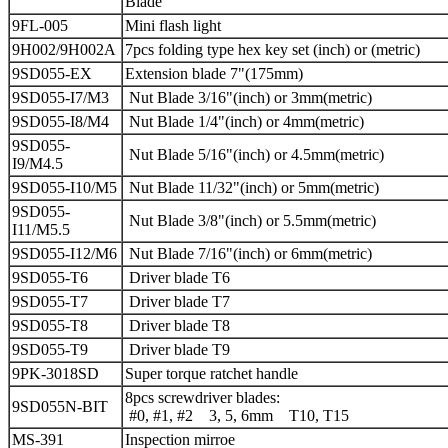
Blade
9FL-005
Mini flash light
9H002/9H002A
7pcs folding type hex key set (inch) or (metric)
9SD055-EX
Extension blade 7"(175mm)
9SD055-I7/M3
Nut Blade 3/16"(inch) or 3mm(metric)
9SD055-I8/M4
Nut Blade 1/4"(inch) or 4mm(metric)
9SD055-
Nut Blade 5/16"(inch) or 4.5mm(metric)
I9/M4.5
9SD055-I10/M5
Nut Blade 11/32"(inch) or 5mm(metric)
9SD055-
Nut Blade 3/8"(inch) or 5.5mm(metric)
I11/M5.5
9SD055-I12/M6
Nut Blade 7/16"(inch) or 6mm(metric)
9SD055-T6
Driver blade T6
9SD055-T7
Driver blade T7
9SD055-T8
Driver blade T8
9SD055-T9
Driver blade T9
9PK-3018SD
Super torque ratchet handle
8pcs screwdriver blades:
9SD055N-BIT
#0, #1, #2 3, 5, 6mm T10, T15
MS-391
Inspection mirroe