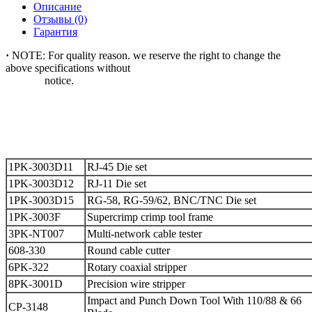
Описание
Отзывы (0)
Гарантия
·
NOTE: For quality reason. we reserve the right to change the
above specifications without
notice.
1PK-3003D11
RJ-45 Die set
1PK-3003D12
RJ-11 Die set
1PK-3003D15
RG-58, RG-59/62, BNC/TNC Die set
1PK-3003F
Supercrimp crimp tool frame
3PK-NT007
Multi-network cable tester
608-330
Round cable cutter
6PK-322
Rotary coaxial stripper
8PK-3001D
Precision wire stripper
Impact and Punch Down Tool With 110/88 & 66
CP-3148