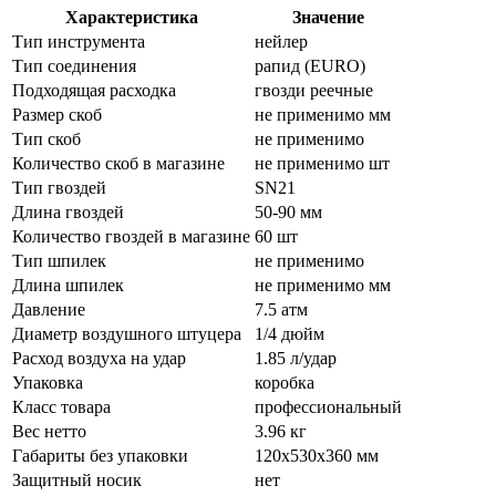
Характеристика
Значение
Тип инструмента
нейлер
Тип соединения
рапид (EURO)
Подходящая расходка
гвозди реечные
Размер скоб
не применимо мм
Тип скоб
не применимо
Количество скоб в магазине
не применимо шт
Тип гвоздей
SN21
Длина гвоздей
50-90 мм
Количество гвоздей в магазине
60 шт
Тип шпилек
не применимо
Длина шпилек
не применимо мм
Давление
7.5 атм
Диаметр воздушного штуцера
1/4 дюйм
Расход воздуха на удар
1.85 л/удар
Упаковка
коробка
Класс товара
профессиональный
Вес нетто
3.96 кг
Габариты без упаковки
120х530х360 мм
Защитный носик
нет