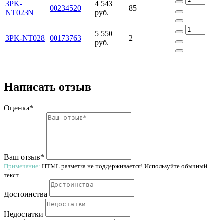
3PK-
4 543
00234520
85
NT023N
руб.
5 550
3PK-NT028
00173763
2
руб.
Написать отзыв
Оценка*
Ваш отзыв*
Примечание:
HTML разметка не поддерживается! Используйте обычный
текст.
Достоинства
Недостатки