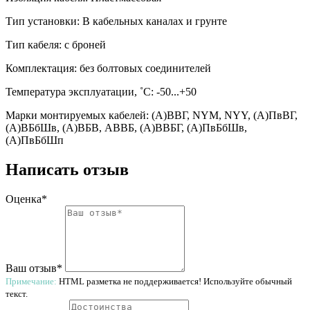
Тип установки: В кабельных каналах и грунте
Тип кабеля: с броней
Комплектация: без болтовых соединителей
Температура эксплуатации, ˚С: -50...+50
Марки монтируемых кабелей: (А)ВВГ, NYM, NYY, (А)ПвВГ,
(А)ВБбШв, (А)ВБВ, АВВБ, (А)ВВБГ, (А)ПвБбШв,
(А)ПвБбШп
Написать отзыв
Оценка*
Ваш отзыв*
Примечание:
HTML разметка не поддерживается! Используйте обычный
текст.