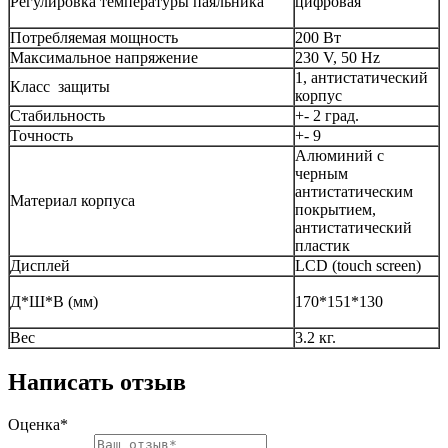
Регулировка температуры паяльника
цифровая
Потребляемая мощность
200 Вт
Максимальное напряжение
230 V, 50 Hz
1, антистатический
Класс защиты
корпус
Стабильность
+- 2 град.
Точность
+- 9
Алюминий с
черным
антистатическим
Материал корпуса
покрытием,
антистатический
пластик
Дисплей
LCD (touch screen)
Д*Ш*В (мм)
170*151*130
Вес
3.2 кг.
Написать отзыв
Оценка*