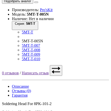
Подобрать аналог
Производитель:
Pro'sKit
Модель:
5MT-T-005N
Наличие: Нет в наличии
Серия:
5MT-T
5MT-T
5MT-T-005N
5MT-T-007
5MT-T-008
5MT-T-009
5MT-T-010
0 отзывов
/
Написать отзыв
Описание
Отзывы (0)
Гарантия
Soldering Head For 8PK-101-2