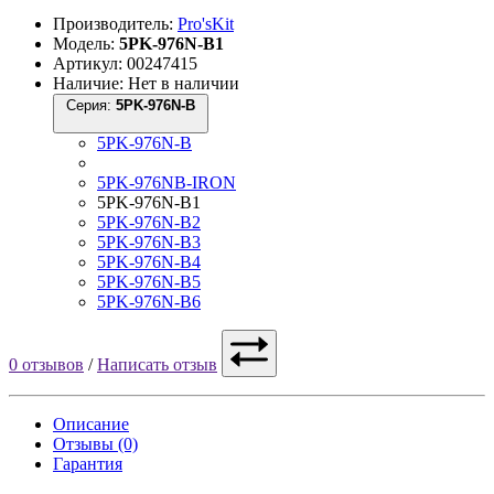
Производитель:
Pro'sKit
Модель:
5PK-976N-B1
Артикул: 00247415
Наличие: Нет в наличии
Серия:
5PK-976N-B
5PK-976N-B
5PK-976NB-IRON
5PK-976N-B1
5PK-976N-B2
5PK-976N-B3
5PK-976N-B4
5PK-976N-B5
5PK-976N-B6
0 отзывов
/
Написать отзыв
Описание
Отзывы (0)
Гарантия