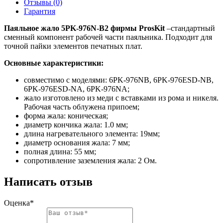
Отзывы (0)
Гарантия
Паяльное жало 5PK-976N-B2 фирмы ProsKit
–стандартный
сменный компонент рабочей части паяльника. Подходит для
точной пайки элементов печатных плат.
Основные характеристики:
совместимо с моделями: 6PK-976NB, 6PK-976ESD-NB,
6PK-976ESD-NA, 6PK-976NA;
жало изготовлено из меди с вставками из рома и никеля.
Рабочая часть облужена припоем;
форма жала: коническая;
диаметр кончика жала: 1.0 мм;
длина нагревательного элемента: 19мм;
диаметр основания жала: 7 мм;
полная длина: 55 мм;
сопротивление заземления жала: 2 Ом.
Написать отзыв
Оценка*