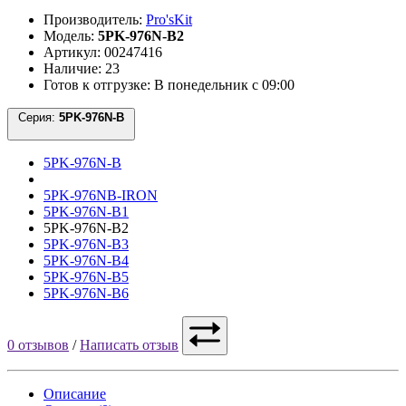
Производитель:
Pro'sKit
Модель:
5PK-976N-B2
Артикул: 00247416
Наличие: 23
Готов к отгрузке: В понедельник с 09:00
Серия:
5PK-976N-B
5PK-976N-B
5PK-976NB-IRON
5PK-976N-B1
5PK-976N-B2
5PK-976N-B3
5PK-976N-B4
5PK-976N-B5
5PK-976N-B6
0 отзывов
/
Написать отзыв
Описание