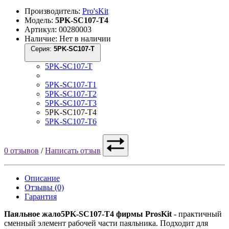
Производитель:
Pro'sKit
Модель:
5PK-SC107-T4
Артикул: 00280003
Наличие: Нет в наличии
Серия:
5PK-SC107-T
5PK-SC107-T
5PK-SC107-T1
5PK-SC107-T2
5PK-SC107-T3
5PK-SC107-T4
5PK-SC107-T6
0 отзывов
/
Написать отзыв
Описание
Отзывы (0)
Гарантия
Паяльное жало5PK-SC107-T4 фирмы ProsKit
- практичный
сменный элемент рабочей части паяльника. Подходит для