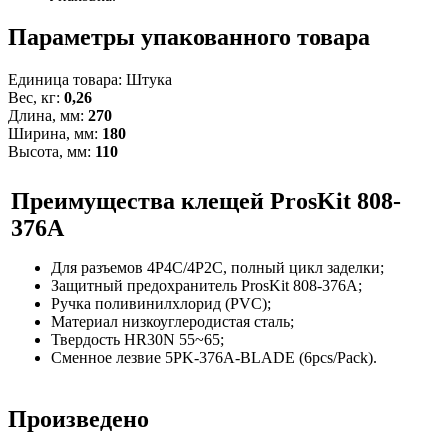
Параметры упакованного товара
Единица товара: Штука
Вес, кг:
0,26
Длина, мм:
270
Ширина, мм:
180
Высота, мм:
110
Преимущества
клещей ProsKit 808-
376A
Для разъемов 4P4C/4P2C, полный цикл заделки;
Защитный предохранитель ProsKit 808-376A;
Ручка поливинилхлорид (PVC);
Материал низкоуглеродистая сталь;
Твердость HR30N 55~65;
Сменное лезвие 5PK-376A-BLADE (6pcs/Pack).
Произведено