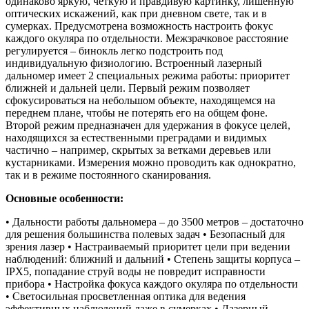
одинаково яркую, четкую и правдивую картинку, лишенную
оптических искажений, как при дневном свете, так и в
сумерках. Предусмотрена возможность настроить фокус
каждого окуляра по отдельности. Межзрачковое расстояние
регулируется – бинокль легко подстроить под
индивидуальную физиологию. Встроенный лазерный
дальномер имеет 2 специальных режима работы: приоритет
ближней и дальней цели. Первый режим позволяет
сфокусироваться на небольшом объекте, находящемся на
переднем плане, чтобы не потерять его на общем фоне.
Второй режим предназначен для удержания в фокусе целей,
находящихся за естественными преградами и видимых
частично – например, скрытых за ветками деревьев или
кустарниками. Измерения можно проводить как однократно,
так и в режиме постоянного сканирования.
Основные особенности:
• Дальности работы дальномера – до 3500 метров – достаточно
для решения большинства полевых задач • Безопасный для
зрения лазер • Настраиваемый приоритет цели при ведении
наблюдений: ближний и дальний • Степень защиты корпуса –
IPX5, попадание струй воды не повредит исправности
прибора • Настройка фокуса каждого окуляра по отдельности
• Светосильная просветленная оптика для ведения
эффективных наблюдений даже в сумерках • Лазерный