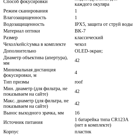
Способ фокусировки
каждого окуляра
Режим сканирования
1
Влагозащищенность
1
Водозащищенность
IPX5, защита от струй воды
Материал оптики
BK-7
Размер
классический
Чехол/кейс/сумка в комплекте
чехол
Дополнительно
OLED-экран;
Диаметр объектива (апертура),
42
мм
Минимальная дистанция
4
фокусировки, м
Тип призмы
roof
Мин. диаметр (для фильтра, не
42
показываем на сайте)
Макс. диаметр (для фильтра, не
42
показываем на сайте)
Вынос выходного зрачка, мм
16
1 батарейка типа CR123A
Источник питания
(нет в комплекте)
Корпус
пластик