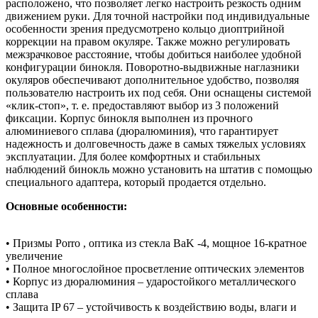
расположено, что позволяет легко настроить резкость одним
движением руки. Для точной настройки под индивидуальные
особенности зрения предусмотрено кольцо диоптрийной
коррекции на правом окуляре. Также можно регулировать
межзрачковое расстояние, чтобы добиться наиболее удобной
конфигурации бинокля. Поворотно-выдвижные наглазники
окуляров обеспечивают дополнительное удобство, позволяя
пользователю настроить их под себя. Они оснащены системой
«клик-стоп», т. е. предоставляют выбор из 3 положений
фиксации. Корпус бинокля выполнен из прочного
алюминиевого сплава (дюралюминия), что гарантирует
надежность и долговечность даже в самых тяжелых условиях
эксплуатации. Для более комфортных и стабильных
наблюдений бинокль можно установить на штатив с помощью
специального адаптера, который продается отдельно.
Основные особенности:
• Призмы Porro , оптика из стекла BaK -4, мощное 16-кратное
увеличение
• Полное многослойное просветление оптических элементов
• Корпус из дюралюминия – ударостойкого металлического
сплава
• Защита IP 67 – устойчивость к воздействию воды, влаги и