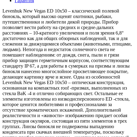
Гарантия
Levenhuk New Vegas ED 10x50 – классический полевой
бинокль, который высоко оценят охотники, рыбаки,
путешественники и любители дикой природы. Прибор
позволяет вести работу на средних и средне-дальних
расстояниях – 10-кратного увеличения и поля зрения 6,8°
достаточно как для общих обзорных наблюдений, так и для
слежения за движущимися объектами (животными, птицами,
людьми). Непогода и недостаток солнечного света не
помешают наблюдениям: от дождя, снега, пыли и грязи
прибор защищен герметичным корпусом, соответствующим
стандарту IP 67, а для работы в сумерках на призмы и линзы
бинокля нанесено многослойное просветляющее покрытие,
делающее картинку ярче и яснее. Одна из особенностей
Levenhuk New Vegas ED 10x50 – оптическая конструкция,
основанная на компактных roof -призмах, выполненных из
стекла BaK -4 и отлично собирающих свет. Остальные ее
элементы изготовлены из низкодисперсионного ED -стекла,
которое ценится любителями и профессионалами за
отсутствие хроматических искажений. Дополнительной
реалистичности и «живости» изображению придает особая
конструкция окуляров, состоящая из пяти элементов в трех
группах. Линзы бинокля не подвержены выпадению
конденсата при скачках внешней температуры, поскольку