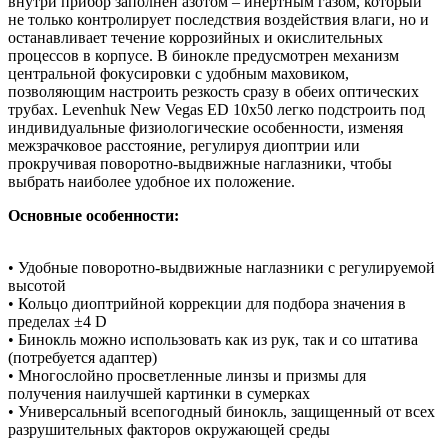
внутри прибор заполнен азотом – инертным газом, который
не только контролирует последствия воздействия влаги, но и
останавливает течение коррозийных и окислительных
процессов в корпусе. В бинокле предусмотрен механизм
центральной фокусировки с удобным маховиком,
позволяющим настроить резкость сразу в обеих оптических
трубах. Levenhuk New Vegas ED 10x50 легко подстроить под
индивидуальные физиологические особенности, изменяя
межзрачковое расстояние, регулируя диоптрии или
прокручивая поворотно-выдвижные наглазники, чтобы
выбрать наиболее удобное их положение.
Основные особенности:
• Удобные поворотно-выдвижные наглазники с регулируемой
высотой
• Кольцо диоптрийной коррекции для подбора значения в
пределах ±4 D
• Бинокль можно использовать как из рук, так и со штатива
(потребуется адаптер)
• Многослойно просветленные линзы и призмы для
получения наилучшей картинки в сумерках
• Универсальный всепогодный бинокль, защищенный от всех
разрушительных факторов окружающей среды