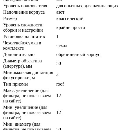
Уровень пользователя
для опытных, для начинающих
Наполнение корпуса
азот
Размер
классический
Уровень сложности
крайне просто
сборки и настройки
Установка на штатив
1
Чехол/кейс/сумка в
чехол
комплекте
Дополнительно
обрезиненный корпус
Диаметр объектива
50
(апертура), мм
Минимальная дистанция
4
фокусировки, м
Тип призмы
roof
Макс. увеличение (для
фильтра, не показываем
12
на сайте)
Мин. увеличение (для
фильтра, не показываем
12
на сайте)
Мин. диаметр (для
фильтра, не показываем
50