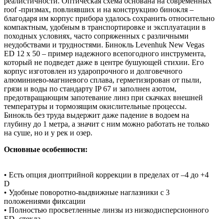
реалистичности. Оптическая схема основана на современных
roof -призмах, повлиявших и на конструкцию бинокля –
благодаря им корпус прибора удалось сохранить относительно
компактным, удобным в транспортировке и эксплуатации в
походных условиях, часто сопряженных с различными
неудобствами и трудностями. Бинокль Levenhuk New Vegas
ED 12 x 50 – пример надежного всепогодного инструмента,
который не подведет даже в центре бушующей стихии. Его
корпус изготовлен из ударопрочного и долговечного
алюминиево-магниевого сплава, герметизирован от пыли,
грязи и воды по стандарту IP 67 и заполнен азотом,
предотвращающим запотевание линз при скачках внешней
температуры и тормозящим окислительные процессы.
Бинокль без труда выдержит даже падение в водоем на
глубину до 1 метра, а значит с ним можно работать не только
на суше, но и у рек и озер.
Основные особенности:
• Есть опция диоптрийной коррекции в пределах от –4 до +4
D
• Удобные поворотно-выдвижные наглазники с 3
положениями фиксации
• Полностью просветленные линзы из низкодисперсионного
ED -стекла