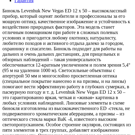
Гарантия
Бинокль Levenhuk New Vegas ED 12 x 50 – высококлассный
прибор, который оценят любители и профессионалы за его
мощную оптику, качественное изображение и устойчивость к
воздействию природных факторов. Эта модель станет
отличным помощником при работе в сложных полевых
условиях и пригодится любому охотнику, натуралисту,
любителю походов и активного отдыха далеко за городом,
охраннику и спасателю. Бинокль подходит для работы на
дальних и очень дальних дистанциях, для прицельных и
обзорных наблюдений – такая универсальность
обеспечивается 12-кратным увеличением и полем зрения 5,4°
(95 м на удалении 1000 м). Светосильные объективы с
апертурой 50 мм и многослойно просветленная оптика
(специальное покрытие нанесено и на призмы, и на линзы)
помогают вести эффективную работу в глубоких сумерках, в
пасмурную погоду и т. д. Levenhuk New Vegas ED 12 x 50 –
это гарантированно яркая, четкая и «живая» картинка в
любых условиях наблюдений. Линзовые элементы в схеме
бинокля изготовлены из высококачественного ED -стекла, не
подверженного хроматическим аберрациям, а призмы – из
оптического стекла марки BaK -4, известного высоким
светопропусканием. Особое строение окуляров, состоящих из
пяти элементов в трех группах, добавляет изображению