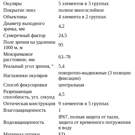
Окуляры
5 элементов в 3 группах
Покрытие линз
полное многослойное
Объективы
4 элемента в 2 группах
Диаметр выходного
4,2
зрачка, мм
Сумеречный фактор
24,5
Поле зрения на удалении
95
1000 м, м
Межзрачковое
63–78
расстояние, мм
Реальный угол зрения, °
5,4
поворотно-выдвижные (3 позиции
Наглазники окуляров
фиксации)
Способ фокусировки
центральная
Разрешающая
4,5
способность, угл. секунд
Оптическая конструкция
9 элементов в 5 группах
Влагозащищенность
1
IP67, полная защита от пыли,
Водозащищенность
защита от временного погружения
в воду
Материал оптики
ED