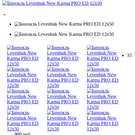
⌄
35
990 руб.