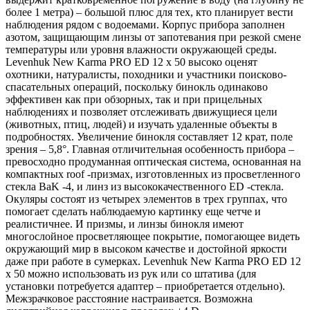
более 1 метра) – большой плюс для тех, кто планирует вести
наблюдения рядом с водоемами. Корпус прибора заполнен
азотом, защищающим линзы от запотевания при резкой смене
температуры или уровня влажности окружающей среды.
Levenhuk New Karma PRO ED 12 x 50 высоко оценят
охотники, натуралисты, походники и участники поисково-
спасательных операций, поскольку бинокль одинаково
эффективен как при обзорных, так и при прицельных
наблюдениях и позволяет отслеживать движущиеся цели
(животных, птиц, людей) и изучать удаленные объекты в
подробностях. Увеличение бинокля составляет 12 крат, поле
зрения – 5,8°. Главная отличительная особенность прибора –
превосходно продуманная оптическая система, основанная на
компактных roof -призмах, изготовленных из просветленного
стекла BaK -4, и линз из высококачественного ED -стекла.
Окуляры состоят из четырех элементов в трех группах, что
помогает сделать наблюдаемую картинку еще четче и
реалистичнее. И призмы, и линзы бинокля имеют
многослойное просветляющее покрытие, помогающее видеть
окружающий мир в высоком качестве и достойной яркости
даже при работе в сумерках. Levenhuk New Karma PRO ED 12
x 50 можно использовать из рук или со штатива (для
установки потребуется адаптер – приобретается отдельно).
Межзрачковое расстояние настраивается. Возможна