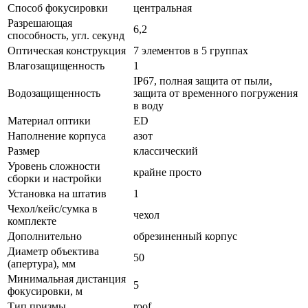
Способ фокусировки
центральная
Разрешающая
6,2
способность, угл. секунд
Оптическая конструкция
7 элементов в 5 группах
Влагозащищенность
1
IP67, полная защита от пыли,
Водозащищенность
защита от временного погружения
в воду
Материал оптики
ED
Наполнение корпуса
азот
Размер
классический
Уровень сложности
крайне просто
сборки и настройки
Установка на штатив
1
Чехол/кейс/сумка в
чехол
комплекте
Дополнительно
обрезиненный корпус
Диаметр объектива
50
(апертура), мм
Минимальная дистанция
5
фокусировки, м
Тип призмы
roof