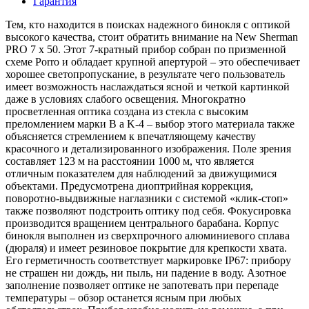
Гарантия
Тем, кто находится в поисках надежного бинокля с оптикой
высокого качества, стоит обратить внимание на New Sherman
PRO 7 x 50. Этот 7-кратный прибор собран по призменной
схеме Porro и обладает крупной апертурой – это обеспечивает
хорошее светопропускание, в результате чего пользователь
имеет возможность наслаждаться ясной и четкой картинкой
даже в условиях слабого освещения. Многократно
просветленная оптика создана из стекла с высоким
преломлением марки B a K-4 – выбор этого материала также
объясняется стремлением к впечатляющему качеству
красочного и детализированного изображения. Поле зрения
составляет 123 м на расстоянии 1000 м, что является
отличным показателем для наблюдений за движущимися
объектами. Предусмотрена диоптрийная коррекция,
поворотно-выдвижные наглазники с системой «клик-стоп»
также позволяют подстроить оптику под себя. Фокусировка
производится вращением центрального барабана. Корпус
бинокля выполнен из сверхпрочного алюминиевого сплава
(дюраля) и имеет резиновое покрытие для крепкости хвата.
Его герметичность соответствует маркировке IP67: прибору
не страшен ни дождь, ни пыль, ни падение в воду. Азотное
заполнение позволяет оптике не запотевать при перепаде
температуры – обзор останется ясным при любых