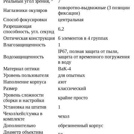
Реальный угол зрения, °
7
поворотно-выдвижные (3 позиции
Наглазники окуляров
фиксации)
Способ фокусировки
центральная
Разрешающая
6,2
способность, угл. секунд
Оптическая конструкция
6 элементов в 4 группах
Влагозащищенность
1
IP67, полная защита от пыли,
Водозащищенность
защита от временного погружения
в воду
Материал оптики
BaK-4
Уровень пользователя
для опытных
Наполнение корпуса
азот
Размер
классический
Уровень сложности
крайне просто
сборки и настройки
Установка на штатив
1
Чехол/кейс/сумка в
чехол
комплекте
Дополнительно
обрезиненный корпус
Диаметр объектива