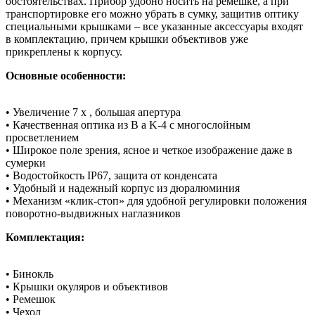
обстоятельствах. Прибор удобно носить на ремешке, а при
транспортировке его можно убрать в сумку, защитив оптику
специальными крышками – все указанные аксессуары входят
в комплектацию, причем крышки объективов уже
прикреплены к корпусу.
Основные особенности:
• Увеличение 7 x , большая апертура
• Качественная оптика из B a K-4 с многослойным
просветлением
• Широкое поле зрения, ясное и четкое изображение даже в
сумерки
• Водостойкость IP67, защита от конденсата
• Удобный и надежный корпус из дюралюминия
• Механизм «клик-стоп» для удобной регулировки положения
поворотно-выдвижных наглазников
Комплектация:
• Бинокль
• Крышки окуляров и объективов
• Ремешок
• Чехол