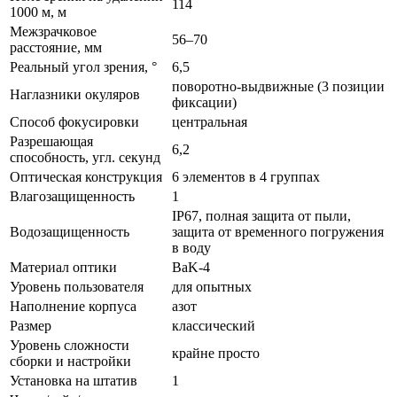
114
1000 м, м
Межзрачковое
56–70
расстояние, мм
Реальный угол зрения, °
6,5
поворотно-выдвижные (3 позиции
Наглазники окуляров
фиксации)
Способ фокусировки
центральная
Разрешающая
6,2
способность, угл. секунд
Оптическая конструкция
6 элементов в 4 группах
Влагозащищенность
1
IP67, полная защита от пыли,
Водозащищенность
защита от временного погружения
в воду
Материал оптики
BaK-4
Уровень пользователя
для опытных
Наполнение корпуса
азот
Размер
классический
Уровень сложности
крайне просто
сборки и настройки
Установка на штатив
1