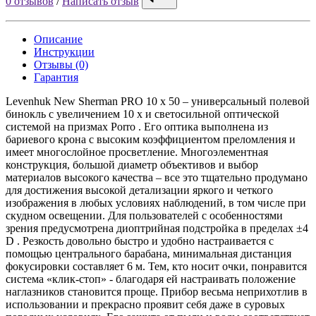
0 отзывов
/
Написать отзыв
Описание
Инструкции
Отзывы (0)
Гарантия
Levenhuk New Sherman PRO 10 x 50 – универсальный полевой
бинокль с увеличением 10 x и светосильной оптической
системой на призмах Porro . Его оптика выполнена из
бариевого крона с высоким коэффициентом преломления и
имеет многослойное просветление. Многоэлементная
конструкция, большой диаметр объективов и выбор
материалов высокого качества – все это тщательно продумано
для достижения высокой детализации яркого и четкого
изображения в любых условиях наблюдений, в том числе при
скудном освещении. Для пользователей с особенностями
зрения предусмотрена диоптрийная подстройка в пределах ±4
D . Резкость довольно быстро и удобно настраивается с
помощью центрального барабана, минимальная дистанция
фокусировки составляет 6 м. Тем, кто носит очки, понравится
система «клик-стоп» - благодаря ей настраивать положение
наглазников становится проще. Прибор весьма неприхотлив в
использовании и прекрасно проявит себя даже в суровых