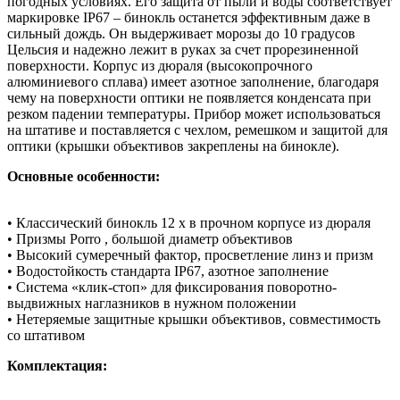
погодных условиях. Его защита от пыли и воды соответствует
маркировке IP67 – бинокль останется эффективным даже в
сильный дождь. Он выдерживает морозы до 10 градусов
Цельсия и надежно лежит в руках за счет прорезиненной
поверхности. Корпус из дюраля (высокопрочного
алюминиевого сплава) имеет азотное заполнение, благодаря
чему на поверхности оптики не появляется конденсата при
резком падении температуры. Прибор может использоваться
на штативе и поставляется с чехлом, ремешком и защитой для
оптики (крышки объективов закреплены на бинокле).
Основные особенности:
• Классический бинокль 12 x в прочном корпусе из дюраля
• Призмы Porro , большой диаметр объективов
• Высокий сумеречный фактор, просветление линз и призм
• Водостойкость стандарта IP67, азотное заполнение
• Система «клик-стоп» для фиксирования поворотно-
выдвижных наглазников в нужном положении
• Нетеряемые защитные крышки объективов, совместимость
со штативом
Комплектация: