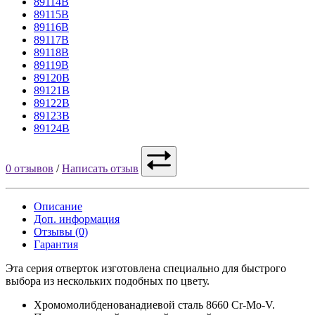
89114B
89115B
89116B
89117B
89118B
89119B
89120B
89121B
89122B
89123B
89124B
0 отзывов
/
Написать отзыв
Описание
Доп. информация
Отзывы (0)
Гарантия
Эта серия отверток изготовлена специально для быстрого
выбора из нескольких подобных по цвету.
Хромомолибденованадиевой сталь 8660 Cr-Mo-V.