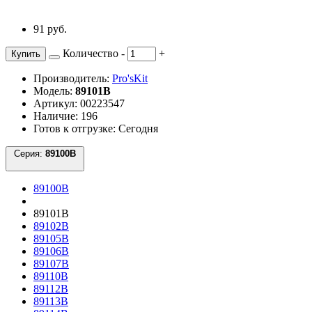
91 руб.
Количество
-
+
Купить
Производитель:
Pro'sKit
Модель:
89101B
Артикул: 00223547
Наличие: 196
Готов к отгрузке: Сегодня
Серия:
89100B
89100B
89101B
89102B
89105B
89106B
89107B
89110B
89112B
89113B