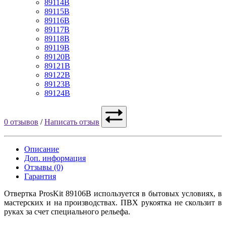
89114B
89115B
89116B
89117B
89118B
89119B
89120B
89121B
89122B
89123B
89124B
0 отзывов
/
Написать отзыв
Описание
Доп. информация
Отзывы (0)
Гарантия
Отвертка ProsKit 89106B используется в бытовых условиях, в
мастерских и на производствах. ПВХ рукоятка не скользит в
руках за счет специального рельефа.