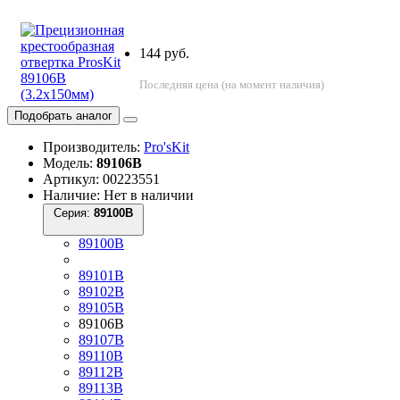
144 руб.
Последняя цена (на момент наличия)
Подобрать аналог
Производитель:
Pro'sKit
Модель:
89106B
Артикул: 00223551
Наличие: Нет в наличии
Серия:
89100B
89100B
89101B
89102B
89105B
89106B
89107B
89110B
89112B
89113B