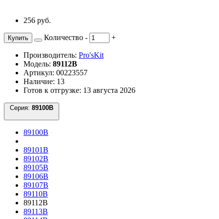
256 руб.
Количество
-
+
Купить
Производитель:
Pro'sKit
Модель:
89112B
Артикул: 00223557
Наличие: 13
Готов к отгрузке: 13 августа 2026
Серия:
89100B
89100B
89101B
89102B
89105B
89106B
89107B
89110B
89112B
89113B