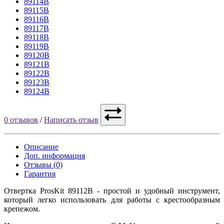
89114B
89115B
89116B
89117B
89118B
89119B
89120B
89121B
89122B
89123B
89124B
0 отзывов
/
Написать отзыв
Описание
Доп. информация
Отзывы (0)
Гарантия
Отвертка ProsKit 89112B - простой и удобный инструмент,
который легко использовать для работы с крестообразным
крепежом.