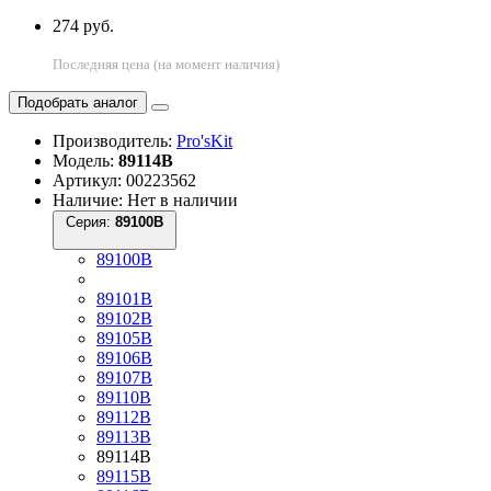
274 руб.
Последняя цена (на момент наличия)
Подобрать аналог
Производитель:
Pro'sKit
Модель:
89114B
Артикул: 00223562
Наличие: Нет в наличии
Серия:
89100B
89100B
89101B
89102B
89105B
89106B
89107B
89110B
89112B
89113B
89114B
89115B