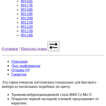
89116B
89117B
89118B
89119B
89120B
89121B
89122B
89123B
89124B
0 отзывов
/
Написать отзыв
Описание
Доп. информация
Отзывы (0)
Гарантия
Эта серия отверток изготовлена специально для быстрого
выбора из нескольких подобных по цвету.
Хромомолибденованадиевой сталь 8660 Cr-Mo-V.
Покрытие черной оксидной пленкой предохраняет от
коррозии.