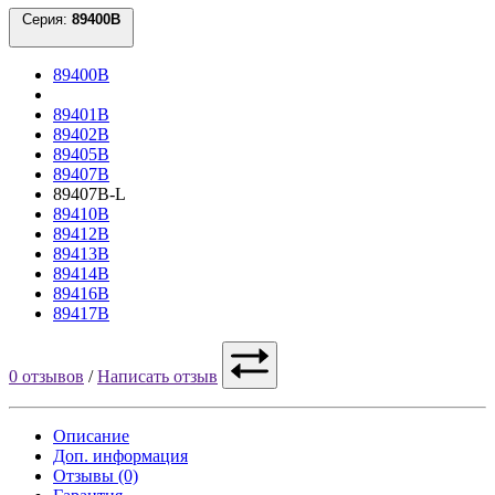
Серия:
89400B
89400B
89401B
89402B
89405B
89407B
89407B-L
89410B
89412B
89413B
89414B
89416B
89417B
0 отзывов
/
Написать отзыв
Описание
Доп. информация
Отзывы (0)