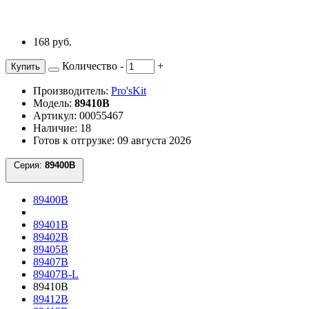
168 руб.
Количество
-
+
Купить
Производитель:
Pro'sKit
Модель:
89410B
Артикул: 00055467
Наличие: 18
Готов к отгрузке: 09 августа 2026
Серия:
89400B
89400B
89401B
89402B
89405B
89407B
89407B-L
89410B
89412B