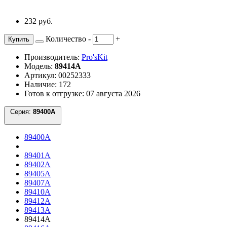
232 руб.
Количество
-
+
Купить
Производитель:
Pro'sKit
Модель:
89414A
Артикул: 00252333
Наличие: 172
Готов к отгрузке: 07 августа 2026
Серия:
89400A
89400A
89401A
89402A
89405A
89407A
89410A
89412A
89413A
89414A