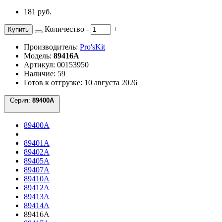
181 руб.
Количество
-
+
Купить
Производитель:
Pro'sKit
Модель:
89416A
Артикул: 00153950
Наличие: 59
Готов к отгрузке: 10 августа 2026
Серия:
89400A
89400A
89401A
89402A
89405A
89407A
89410A
89412A
89413A
89414A
89416A