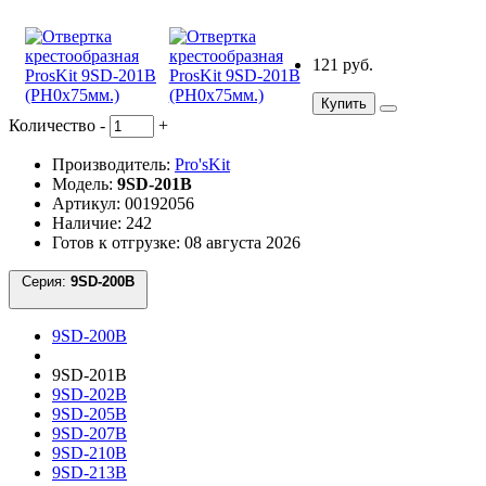
121 руб.
Купить
Количество
-
+
Производитель:
Pro'sKit
Модель:
9SD-201B
Артикул: 00192056
Наличие: 242
Готов к отгрузке: 08 августа 2026
Серия:
9SD-200B
9SD-200B
9SD-201B
9SD-202B
9SD-205B
9SD-207B
9SD-210B
9SD-213B