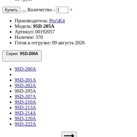
Количество
-
+
Купить
Производитель:
Pro'sKit
Модель:
9SD-205A
Артикул: 00192057
Наличие: 370
Готов к отгрузке: 09 августа 2026
Серия:
9SD-200A
9SD-200A
9SD-201A
9SD-202A
9SD-205A
9SD-207A
9SD-210A
9SD-213A
9SD-214A
9SD-220A
9SD-222A