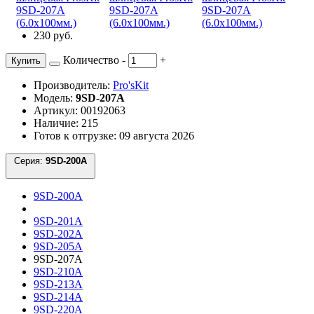
230 руб.
Количество
-
+
Купить
Производитель:
Pro'sKit
Модель:
9SD-207A
Артикул: 00192063
Наличие: 215
Готов к отгрузке: 09 августа 2026
Серия:
9SD-200A
9SD-200A
9SD-201A
9SD-202A
9SD-205A
9SD-207A
9SD-210A
9SD-213A
9SD-214A
9SD-220A