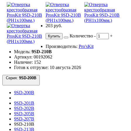
203 руб.
Количество
-
+
Купить
Производитель:
Pro'sKit
Модель:
9SD-210B
Артикул: 00192062
Наличие: 152
Готов к отгрузке: 10 августа 2026
Серия:
9SD-200B
9SD-200B
9SD-201B
9SD-202B
9SD-205B
9SD-207B
9SD-210B
9SD-213B