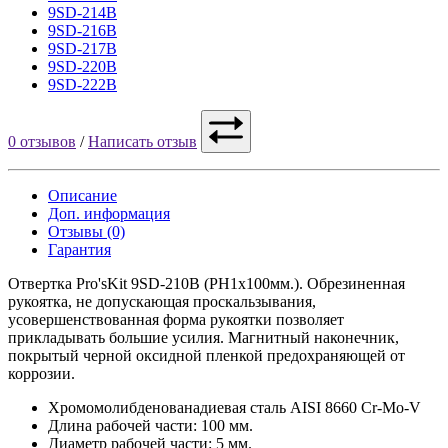
9SD-214B
9SD-216B
9SD-217B
9SD-220B
9SD-222B
0 отзывов
/
Написать отзыв
Описание
Доп. информация
Отзывы (0)
Гарантия
Отвертка Pro'sKit 9SD-210B (PH1x100мм.). Обрезиненная
рукоятка, не допускающая проскальзывания,
усовершенствованная форма рукоятки позволяет
прикладывать большие усилия. Магнитный наконечник,
покрытый черной оксидной пленкой предохраняющей от
коррозии.
Хромомолибденованадиевая сталь AISI 8660 Cr-Mo-V
Длина рабочей части: 100 мм.
Диаметр рабочей части: 5 мм.