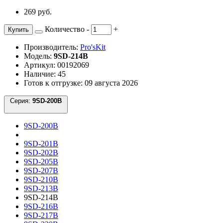
269 руб.
Количество
-
+
Купить
Производитель:
Pro'sKit
Модель:
9SD-214B
Артикул: 00192069
Наличие: 45
Готов к отгрузке: 09 августа 2026
Серия:
9SD-200B
9SD-200B
9SD-201B
9SD-202B
9SD-205B
9SD-207B
9SD-210B
9SD-213B
9SD-214B
9SD-216B
9SD-217B